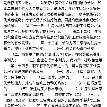
期缴存或者少缴。 对缴存住房公积金确有困难的单位，经
本单位职工代表大会或者工会讨论通过，并经住房公积金管理
中心审核，报住房公积金管理委员会批准后，可以降低缴存比
例或者缓缴；待单位经济效益好转后，再提高缴存比例或者补
缴缓缴。 第二十一条 住房公积金自存入职工住房公积金
账户之日起按照国家规定的利率计息。 第二十二条 住房
公积金管理中心应当为缴存住房公积金的职工发放缴存住房公
积金的有效凭证。 第二十三条 单位为职工缴存的住房公
积金，按照下列规定列支： （一）机关在预算中列支；
（二）事业单位由财政部门核定收支后，在预算或者费用
中列支； （三）企业在成本中列支。 第四章 提取和使用
第二十四条 职工有下列情形之一的，可以提取职工住房
公积金账户内的存储余额： （一）购买、建造、翻建、大
修自住住房的； （二）离休、退休的； （三）完全丧
失劳动能力，并与单位终止劳动关系的； （四）出境定居
的； （五）偿还购房贷款本息的； （六）房租超出家
庭工资收入的规定比例的。 依照前款第（二）、（三）、
（四）项规定，提取职工住房公积金的，应当同时注销职工住
房公积金账户。 职工死亡或者被宣告死亡的，职工的继承