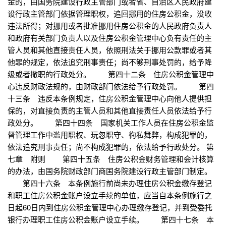
金的，由国务院建设行政主管部门或者省、自治区人民政府建
设行政主管部门依据管理职权，追回挪用的住房公积金，没收
违法所得；对挪用或者批准挪用住房公积金的人民政府负责人
和政府有关部门负责人以及住房公积金管理中心负有责任的主
管人员和其他直接责任人员，依照刑法关于挪用公款罪或者其
他罪的规定，依法追究刑事责任；尚不够刑事处罚的，给予降
级或者撤职的行政处分。 第四十二条 住房公积金管理中
心违反财政法规的，由财政部门依法给予行政处罚。 第四
十三条 违反本条例规定，住房公积金管理中心向他人提供担
保的，对直接负责的主管人员和其他直接责任人员依法给予行
政处分。 第四十四条 国家机关工作人员在住房公积金监
督管理工作中滥用职权、玩忽职守、徇私舞弊，构成犯罪的，
依法追究刑事责任；尚不构成犯罪的，依法给予行政处分。 第
七章 附则 第四十五条 住房公积金财务管理和会计核算
的办法，由国务院财政部门商国务院建设行政主管部门制定。
第四十六条 本条例施行前尚未办理住房公积金缴存登记
和职工住房公积金账户设立手续的单位，应当自本条例施行之
日起60日内到住房公积金管理中心办理缴存登记，并到受委托
银行办理职工住房公积金账户设立手续。 第四十七条 本