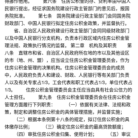
得挪作他用。 第六条 住房公积金的存、贷利率由中国人
民银行提出，经征求国务院建设行政主管部门的意见后，报国
务院批准。 第七条 国务院建设行政主管部门会同国务院
财政部门、中国人民银行拟定住房公积金政策，并监督执行。
省、自治区人民政府建设行政主管部门会同同级财政部门
以及中国人民银行分支机构，负责本行政区域内住房公积金管
理法规、政策执行情况的监督。 第二章 机构及其职责 第
八条 直辖市和省、自治区人民政府所在地的市以及其他设区
的市（地、州、盟），应当设立住房公积金管理委员会，作为
住房公积金管理的决策机构。住房公积金管理委员会的成员
中，人民政府负责人和建设、财政、人民银行等有关部门负责
人以及有关专家占1/3，工会代表和职工代表占1/3，单位代表占
1/3。 住房公积金管理委员会主任应当由具有社会公信力的
人士担任。 第九条 住房公积金管理委员会在住房公积金
管理方面履行下列职责： （一）依据有关法律、法规和政
策，制定和调整住房公积金的具体管理措施，并监督实施；
（二）根据本条例第十八条的规定，拟订住房公积金的具
体缴存比例； （三）确定住房公积金的最高贷款额度；
（四）审批住房公积金归集、使用计划； （五）审议