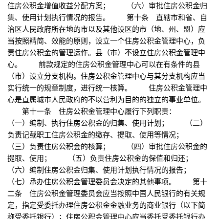
住房公积金增值收益分配方案； （六）审批住房公积金归
集、使用计划执行情况的报告。 第十条 直辖市和省、自
治区人民政府所在地的市以及其他设区的市（地、州、盟）应
当按照精简、效能的原则，设立一个住房公积金管理中心，负
责住房公积金的管理运作。县（市）不设立住房公积金管理中
心。 前款规定的住房公积金管理中心可以在有条件的县
（市）设立分支机构。住房公积金管理中心与其分支机构应当
实行统一的规章制度，进行统一核算。 住房公积金管理中
心是直属城市人民政府的不以营利为目的的独立的事业单位。
第十一条 住房公积金管理中心履行下列职责：
（一）编制、执行住房公积金的归集、使用计划； （二）
负责记载职工住房公积金的缴存、提取、使用等情况；
（三）负责住房公积金的核算； （四）审批住房公积金的
提取、使用； （五）负责住房公积金的保值和归还；
（六）编制住房公积金归集、使用计划执行情况的报告；
（七）承办住房公积金管理委员会决定的其他事项。 第十
二条 住房公积金管理委员会应当按照中国人民银行的有关规
定，指定受委托办理住房公积金金融业务的商业银行（以下简
称受委托银行）；住房公积金管理中心应当委托受委托银行办