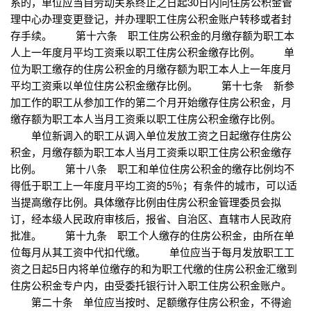
系的，单位应当自劳动关系终止之日起30日内向住房公积金管
理中心办理变更登记，并办理职工住房公积金账户转移或者封
存手续。 第十六条 职工住房公积金的月缴存额为职工本
人上一年度月平均工资乘以职工住房公积金缴存比例。 单
位为职工缴存的住房公积金的月缴存额为职工本人上一年度月
平均工资乘以单位住房公积金缴存比例。 第十七条 新参
加工作的职工从参加工作的第二个月开始缴存住房公积金，月
缴存额为职工本人当月工资乘以职工住房公积金缴存比例。
单位新调入的职工从调入单位发放工资之日起缴存住房公
积金，月缴存额为职工本人当月工资乘以职工住房公积金缴存
比例。 第十八条 职工和单位住房公积金的缴存比例均不
得低于职工上一年度月平均工资的5％；有条件的城市，可以适
当提高缴存比例。具体缴存比例由住房公积金管理委员会拟
订，经本级人民政府审核后，报省、自治区、直辖市人民政府
批准。 第十九条 职工个人缴存的住房公积金，由所在单
位每月从其工资中代扣代缴。 单位应当于每月发放职工工
资之日起5日内将单位缴存的和为职工代缴的住房公积金汇缴到
住房公积金专户内，由受委托银行计入职工住房公积金账户。
第二十条 单位应当按时、足额缴存住房公积金，不得逾