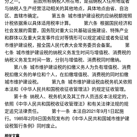
分之一。 前款所称纳税人所在地，是指纳税人住所地或者
与纳税人生产经营活动相关的其他地点，具体地点由省、自治
区、直辖市确定。 第五条 城市维护建设税的应纳税额按照
计税依据乘以具体适用税率计算。 第六条 根据国民经济和
社会发展的需要，国务院对重大公共基础设施建设、特殊产业
和群体以及重大突发事件应对等情形可以规定减征或者免征城
市维护建设税，报全国人民代表大会常务委员会备案。 第
七条 城市维护建设税的纳税义务发生时间与增值税、消费税的
纳税义务发生时间一致，分别与增值税、消费税同时缴纳。
第八条 城市维护建设税的扣缴义务人为负有增值税、消费
税扣缴义务的单位和个人，在扣缴增值税、消费税的同时扣缴
城市维护建设税。 第九条 城市维护建设税由税务机关依照
本法和《中华人民共和国税收征收管理法》的规定征收管理。
第十条 纳税人、税务机关及其工作人员违反本法规定的，
依照《中华人民共和国税收征收管理法》和有关法律法规的规
定追究法律责任。 第十一条 本法自2021年9月1日起施
行。1985年2月8日国务院发布的《中华人民共和国城市维护建
设税暂行条例》同时废止。
相关文章