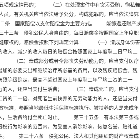
五项规定情形的； （二）在处理案件中有贪污受贿，徇私舞
人员，有关机关应当依法给予处分；构成犯罪的，应当依法追究
十二条 国家赔偿以支付赔偿金为主要方式。 能够返还财产
三十三条 侵犯公民人身自由的，每日赔偿金按照国家上年度职
健康权的，赔偿金按照下列规定计算： （一）造成身体伤害
的收入。减少的收入每日的赔偿金按照国家上年度职工日平均工
倍； （二）造成部分或者全部丧失劳动能力的，应当支付医疗
增加的必要支出和继续治疗所必需的费用，以及残疾赔偿金。残
伤残等级确定，最高不超过国家上年度职工年平均工资的二十
能力的人，还应当支付生活费； （三）造成死亡的，应当支付
工资的二十倍。对死者生前扶养的无劳动能力的人，还应当支付
放标准，参照当地最低生活保障标准执行。被扶养的人是未成年
的人，生活费给付至死亡时止。 第三十五条 有本法第三条或
侵权行为影响的范围内，为受害人消除影响，恢复名誉，赔礼道
慰金。 第三十六条 侵犯公民、法人和其他组织的财产权造成