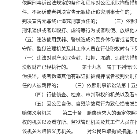
依照刑事诉讼法规定的条件和程序对公民采取拘留措
件、不起诉或者判决宣告无罪终止追究刑事责任的
判决宣告无罪终止追究刑事责任的； （三）依照
刑讯逼供或者以殴打、虐待等行为或者唆使、放纵
（五）违法使用武器、警械造成公民身体伤害或者
守所、监狱管理机关及其工作人员在行使职权时有
（一）违法对财产采取查封、扣押、冻结、追缴等
没收财产已经执行的。 第十九条 属于下列情形
伪供述，或者伪造其他有罪证据被羁押或者被判处
任的人被羁押的； （三）依照刑事诉讼法第十五
（四）行使侦查、检察、审判职权的机关以及看守
（五）因公民自伤、自残等故意行为致使损害发生
赔偿义务机关 第二十条 赔偿请求人的确定依照
权的机关以及看守所、监狱管理机关及其工作人员在
该机关为赔偿义务机关。 对公民采取拘留措施，