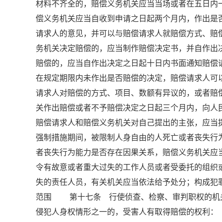
材料不齐全的，赔偿义务机关应当当场或者在五日
偿义务机关应当自收到申请之日起两个月内，作出是
请求人的意见，并可以与赔偿请求人就赔偿方式、
务机关决定赔偿的，应当制作赔偿决定书，并自作
赔偿的，应当自作出决定之日起十日内书面通知赔
在规定期限内未作出是否赔偿的决定，赔偿请求人
请求人对赔偿的方式、项目、数额有异议的，或者赔
关作出赔偿或者不予赔偿决定之日起三个月内，向
赔偿请求人和赔偿义务机关对自己提出的主张，应
强制措施期间，被限制人身自由的人死亡或者丧失行
者丧失行为能力是否存在因果关系，赔偿义务机关
令有故意或者重大过失的工作人员或者受委托的组
失的责任人员，有关机关应当依法给予处分；构成犯罪
范围 第十七条 行使侦查、检察、审判职权的机
侵犯人身权情形之一的，受害人有取得赔偿的权利