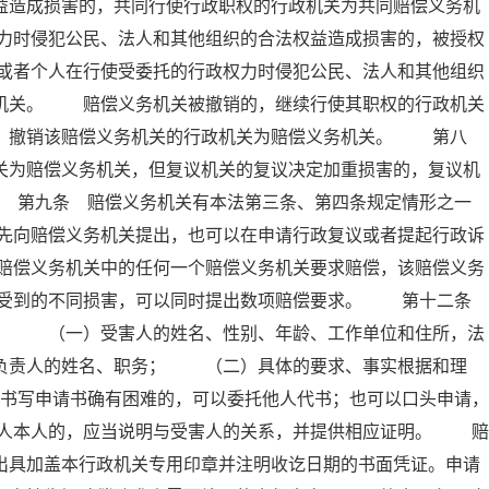
益造成损害的，共同行使行政职权的行政机关为共同赔偿义务机
力时侵犯公民、法人和其他组织的合法权益造成损害的，被授权
或者个人在行使受委托的行政权力时侵犯公民、法人和其他组织
务机关。 赔偿义务机关被撤销的，继续行使其职权的行政机关
的，撤销该赔偿义务机关的行政机关为赔偿义务机关。 第八
关为赔偿义务机关，但复议机关的复议决定加重损害的，复议机
 第九条 赔偿义务机关有本法第三条、第四条规定情形之一
先向赔偿义务机关提出，也可以在申请行政复议或者提起行政诉
赔偿义务机关中的任何一个赔偿义务机关要求赔偿，该赔偿义务
据受到的不同损害，可以同时提出数项赔偿要求。 第十二条
项： （一）受害人的姓名、性别、年龄、工作单位和住所，法
要负责人的姓名、职务； （二）具体的要求、事实根据和理
写申请书确有困难的，可以委托他人代书；也可以口头申请，
人本人的，应当说明与受害人的关系，并提供相应证明。 赔
出具加盖本行政机关专用印章并注明收讫日期的书面凭证。申请