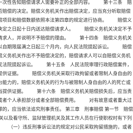
内一次性告知赔偿请求人需要补正的全部内容。 第十三条 赔
否赔偿的决定。赔偿义务机关作出赔偿决定，应当充分听取赔偿
赔偿项目和赔偿数额依照本法第四章的规定进行协商。 赔偿义
出决定之日起十日内送达赔偿请求人。 赔偿义务机关决定不予
偿请求人，并说明不予赔偿的理由。 第十四条 赔偿义务机关
可以自期限届满之日起三个月内，向人民法院提起诉讼。 赔偿
偿义务机关作出不予赔偿决定的，赔偿请求人可以自赔偿义务机
人民法院提起诉讼。 第十五条 人民法院审理行政赔偿案件，
当提供证据。 赔偿义务机关采取行政拘留或者限制人身自由的
为能力的，赔偿义务机关的行为与被限制人身自由的人的死亡或
应当提供证据。 第十六条 赔偿义务机关赔偿损失后，应当责
织或者个人承担部分或者全部赔偿费用。 对有故意或者重大过
的，应当依法追究刑事责任。 第三章 刑事赔偿 第一节 赔偿
关以及看守所、监狱管理机关及其工作人员在行使职权时有下列
： （一）违反刑事诉讼法的规定对公民采取拘留措施的，或者