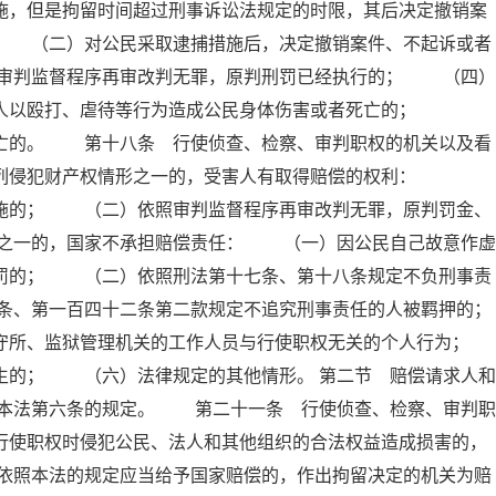
施，但是拘留时间超过刑事诉讼法规定的时限，其后决定撤销案
； （二）对公民采取逮捕措施后，决定撤销案件、不起诉或者
审判监督程序再审改判无罪，原判刑罚已经执行的； （四）
他人以殴打、虐待等行为造成公民身体伤害或者死亡的；
死亡的。 第十八条 行使侦查、检察、审判职权的机关以及看
下列侵犯财产权情形之一的，受害人有取得赔偿的权利：
措施的； （二）依照审判监督程序再审改判无罪，原判罚金、
之一的，国家不承担赔偿责任： （一）因公民自己故意作虚
刑罚的； （二）依照刑法第十七条、第十八条规定不负刑事责
条、第一百四十二条第二款规定不追究刑事责任的人被羁押的；
所、监狱管理机关的工作人员与行使职权无关的个人行为；
的； （六）法律规定的其他情形。 第二节 赔偿请求人和
本法第六条的规定。 第二十一条 行使侦查、检察、审判职
行使职权时侵犯公民、法人和其他组织的合法权益造成损害的，
依照本法的规定应当给予国家赔偿的，作出拘留决定的机关为赔