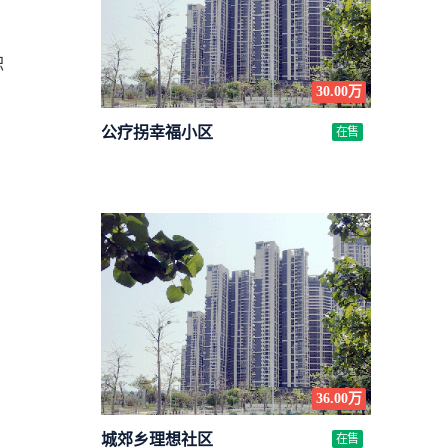
职
30.00万
公疗拐幸福小区
在售
条
36.00万
城郊乡理想社区
在售